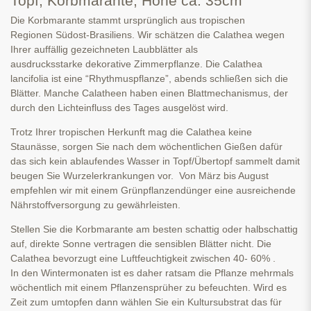
Topf, Korbmarante, Höhe ca. 35cm
Die Korbmarante stammt ursprünglich aus tropischen
Regionen Südost-Brasiliens. Wir schätzen die Calathea wegen
Ihrer auffällig gezeichneten Laubblätter als
ausdrucksstarke dekorative Zimmerpflanze. Die Calathea
lancifolia ist eine “Rhythmuspflanze”, abends schließen sich die
Blätter. Manche Calatheen haben einen Blattmechanismus, der
durch den Lichteinfluss des Tages ausgelöst wird.
Trotz Ihrer tropischen Herkunft mag die Calathea keine
Staunässe, sorgen Sie nach dem wöchentlichen Gießen dafür
das sich kein ablaufendes Wasser in Topf/Übertopf sammelt damit
beugen Sie Wurzelerkrankungen vor. Von März bis August
empfehlen wir mit einem Grünpflanzendünger eine ausreichende
Nährstoffversorgung zu gewährleisten.
Stellen Sie die Korbmarante am besten schattig oder halbschattig
auf, direkte Sonne vertragen die sensiblen Blätter nicht. Die
Calathea bevorzugt eine Luftfeuchtigkeit zwischen 40- 60% .
In den Wintermonaten ist es daher ratsam die Pflanze mehrmals
wöchentlich mit einem Pflanzensprüher zu befeuchten. Wird es
Zeit zum umtopfen dann wählen Sie ein Kultursubstrat das für