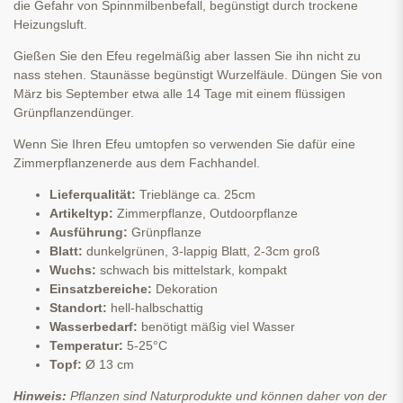
die Gefahr von Spinnmilbenbefall, begünstigt durch trockene
Heizungsluft.
Gießen Sie den Efeu regelmäßig aber lassen Sie ihn nicht zu
nass stehen. Staunässe begünstigt Wurzelfäule. Düngen Sie von
März bis September etwa alle 14 Tage mit einem flüssigen
Grünpflanzendünger.
Wenn Sie Ihren Efeu umtopfen so verwenden Sie dafür eine
Zimmerpflanzenerde aus dem Fachhandel.
Lieferqualität:
Trieblänge ca. 25cm
Artikeltyp:
Zimmerpflanze, Outdoorpflanze
Ausführung:
Grünpflanze
Blatt:
dunkelgrünen, 3-lappig Blatt, 2-3cm groß
Wuchs:
schwach bis mittelstark, kompakt
Einsatzbereiche:
Dekoration
Standort:
hell-halbschattig
Wasserbedarf:
benötigt mäßig viel Wasser
Temperatur:
5-25°C
Topf:
Ø 13 cm
Hinweis:
Pflanzen sind Naturprodukte und können daher von der