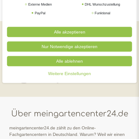
Externe Medien
DHL Wunschzustellung
PayPal
Funktional
Alle akzeptieren
Social Media
Nur Notwendige akzeptieren
Jetzt Tipps und Infos für Ihren Garten in wenigen
Klicks auf einen Blick
Alle ablehnen
Weitere Einstellungen
instagram
facebook
YouTube
Über meingartencenter24.de
meingartencenter24.de zählt zu den Online-
Fachgartencentern in Deutschland. Warum? Weil wir einen