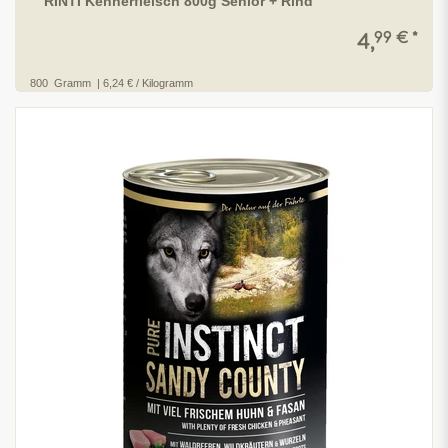
RINTI Kennerfleisch 800g Senior + Rind
99 € *
4,
800
Gramm
| 6,24 € / Kilogramm