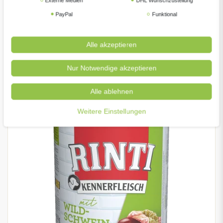
Externe Medien
DHL Wunschzustellung
PayPal
Funktional
RINTI Kennerfleisch 400g Wild
Alle akzeptieren
99 € *
3,
Nur Notwendige akzeptieren
400
Gramm
| 9,98 € / Kilogramm
Alle ablehnen
Weitere Einstellungen