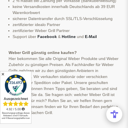
2 % Rabatt bei Zahlung per Vorkasse (Banküberweisung)
keine Versandkosten innerhalb Deutschlands ab 39 EUR
Warenkorbwert
sicherer Datentransfer durch SSL/TLS-Verschlüsselung
zertifizierter idealo Partner
zertifizierter Weber Grill Partner
Support über
Facebook
&
Hotline
und
E-Mail
Weber Grill günstig online kaufen?
Hier bekommen Sie alle Original Weber Produkte und Weber
Zubehör zu günstigen Preisen. Als Fachhändler für Weber
Grills gehören wir zu den günstigsten Anbietern in
✕
Deutschland. Wir verkaufen stationär oder verschicken
kostenlos per Spedition oder Paket. Unsere geschulten
Mitarbeiter können Ihnen Tipps geben, Sie beraten und sind
jederzeit für Sie da. Sie fragen sich: welcher Weber Grill ist
der richtige für mich? Rufen Sie an, wir helfen Ihnen gern
weiter. Gemeinsam finden wir für Ihren Bedarf den perfekten
Begleiter in Sachen Grill.