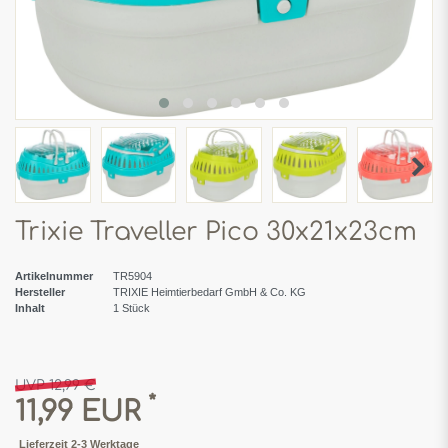
Trixie Traveller Pico 30x21x23cm
Artikelnummer
TR5904
Hersteller
TRIXIE Heimtierbedarf GmbH & Co. KG
Inhalt
1
Stück
UVP 12,99 €
*
11,99 EUR
Lieferzeit 2-3 Werktage