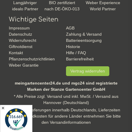
Langjähriger
BIO zertifiziert
Weber Experience
idealo Partner
nach DE-ÖKO-013
World Partner
Wichtige Seiten
Impressum
AGB
Datenschutz
Zahlung & Versand
Widerrufsrecht
Batterieentsorgung
Giftnotdienst
Historie
Kontakt
Hilfe / FAQ
Pflanzenschutzrichtlinien
Barrierefreiheit
Weber Garantie
Vertrag widerrufen
meingartencenter24.de und mgc24 sind registrierte
Marken der Stanze Gartencenter GmbH
* Alle Preise zzgl. Versand und inkl. MwSt. / Versand aus
Hannover (Deutschland)
✕
** gilt für Lieferungen innerhalb Deutschlands, Lieferzeiten
und Versandkosten für andere Länder entnehmen Sie bitte
den Versandinformationen