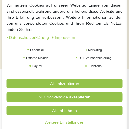
Wir nutzen Cookies auf unserer Website. Einige von diesen
sind essenziell, während andere uns helfen, diese Website und
Social Media
Ihre Erfahrung zu verbessern. Weitere Informationen zu den
von uns verwendeten Cookies und Ihren Rechten als Nutzer
Jetzt Tipps und Infos für Ihren Garten in wenigen
finden Sie hier:
Klicks auf einen Blick
Daten­schutz­erklärung
Impressum
Essenziell
Marketing
instagram
facebook
YouTube
Externe Medien
DHL Wunschzustellung
PayPal
Funktional
Über meingartencenter24.de
Alle akzeptieren
Nur Notwendige akzeptieren
meingartencenter24.de zählt zu den Online-
Fachgartencentern in Deutschland. Warum? Weil wir einen
stationären Handel bei Hannover als Standbein haben. Bei
Alle ablehnen
uns erhalten Sie nicht nur Beratung, sondern auch
persönliche Fürsorge, dass in Ihrem Garten alles zu Ihrer
Weitere Einstellungen
Zufriedenheit läuft. Wir haben für Sie die Preise stets im Blick