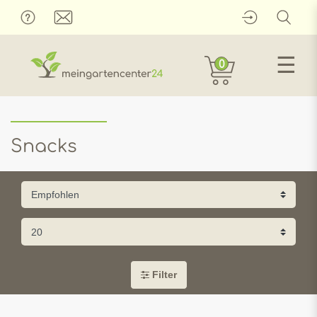
☰
0
Snacks
Filter