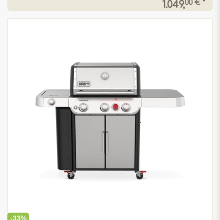
00 € *
1.049,
-33%