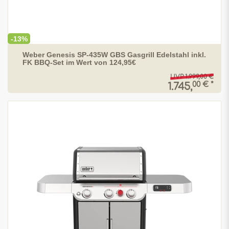
-13%
Weber Genesis SP-435W GBS Gasgrill Edelstahl inkl.
FK BBQ-Set im Wert von 124,95€
UVP 1.999,00 €
00 € *
1.745,