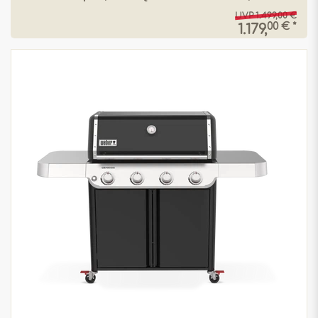
UVP 1.499,00 €
00 € *
1.179,