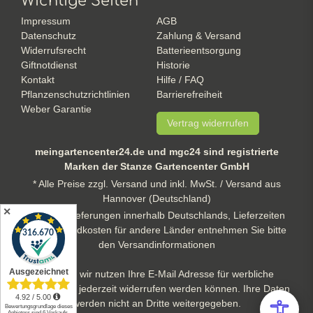
Wichtige Seiten
Impressum
AGB
Datenschutz
Zahlung & Versand
Widerrufsrecht
Batterieentsorgung
Giftnotdienst
Historie
Kontakt
Hilfe / FAQ
Pflanzenschutzrichtlinien
Barrierefreiheit
Weber Garantie
Vertrag widerrufen
meingartencenter24.de und mgc24 sind registrierte
Marken der Stanze Gartencenter GmbH
* Alle Preise zzgl. Versand und inkl. MwSt. / Versand aus
Hannover (Deutschland)
✕
** gilt für Lieferungen innerhalb Deutschlands, Lieferzeiten
und Versandkosten für andere Länder entnehmen Sie bitte
den Versandinformationen
Hinweis: wir nutzen Ihre E-Mail Adresse für werbliche
Zwecke, die jederzeit widerrufen werden können. Ihre Daten
werden nicht an Dritte weitergegeben.