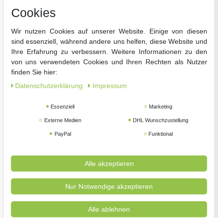
Cookies
Wir nutzen Cookies auf unserer Website. Einige von diesen
sind essenziell, während andere uns helfen, diese Website und
Ihre Erfahrung zu verbessern. Weitere Informationen zu den
-18%
von uns verwendeten Cookies und Ihren Rechten als Nutzer
Weber Genesis EP-335W GBS Gasgrill Black inkl. FK
finden Sie hier:
BBQ-Set im Wert von 124,95€
Daten­schutz­erklärung
Impressum
UVP 1.699,00 €
00 € *
1.398,
Essenziell
Marketing
Externe Medien
DHL Wunschzustellung
PayPal
Funktional
Alle akzeptieren
Nur Notwendige akzeptieren
Alle ablehnen