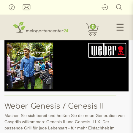
☰
0
Weber Genesis / Genesis II
Machen Sie sich bereit und heißen Sie die neue Generation von
Gasgrills willkommen: Genesis II und Genesis II LX. Der
passende Grill für jede Lebensart - für mehr Einfachheit im