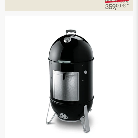
UVP 419,00 €
00 € *
359,