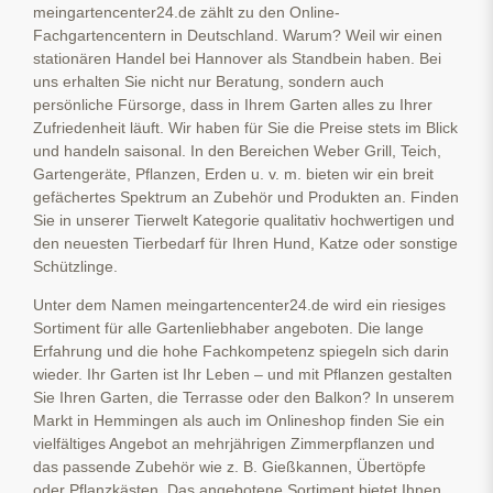
meingartencenter24.de zählt zu den Online-
Fachgartencentern in Deutschland. Warum? Weil wir einen
stationären Handel bei Hannover als Standbein haben. Bei
uns erhalten Sie nicht nur Beratung, sondern auch
persönliche Fürsorge, dass in Ihrem Garten alles zu Ihrer
Zufriedenheit läuft. Wir haben für Sie die Preise stets im Blick
und handeln saisonal. In den Bereichen Weber Grill, Teich,
Gartengeräte, Pflanzen, Erden u. v. m. bieten wir ein breit
gefächertes Spektrum an Zubehör und Produkten an. Finden
Sie in unserer Tierwelt Kategorie qualitativ hochwertigen und
den neuesten Tierbedarf für Ihren Hund, Katze oder sonstige
Schützlinge.
Unter dem Namen meingartencenter24.de wird ein riesiges
Sortiment für alle Gartenliebhaber angeboten. Die lange
Erfahrung und die hohe Fachkompetenz spiegeln sich darin
wieder. Ihr Garten ist Ihr Leben – und mit Pflanzen gestalten
Sie Ihren Garten, die Terrasse oder den Balkon? In unserem
Markt in Hemmingen als auch im Onlineshop finden Sie ein
vielfältiges Angebot an mehrjährigen Zimmerpflanzen und
das passende Zubehör wie z. B. Gießkannen, Übertöpfe
oder Pflanzkästen. Das angebotene Sortiment bietet Ihnen