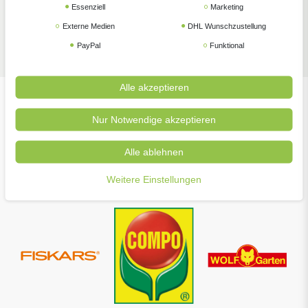
Essenziell
Marketing
Externe Medien
DHL Wunschzustellung
Zubehör
PayPal
Funktional
Alle akzeptieren
Unsere beliebtesten Marken
Nur Notwendige akzeptieren
Alle ablehnen
Weitere Einstellungen