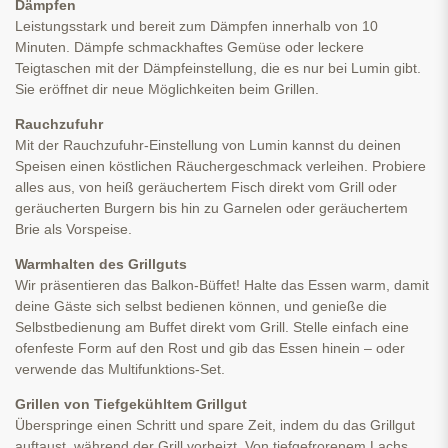
Dämpfen
Leistungsstark und bereit zum Dämpfen innerhalb von 10
Minuten. Dämpfe schmackhaftes Gemüse oder leckere
Teigtaschen mit der Dämpfeinstellung, die es nur bei Lumin gibt.
Sie eröffnet dir neue Möglichkeiten beim Grillen.
Rauchzufuhr
Mit der Rauchzufuhr-Einstellung von Lumin kannst du deinen
Speisen einen köstlichen Räuchergeschmack verleihen. Probiere
alles aus, von heiß geräuchertem Fisch direkt vom Grill oder
geräucherten Burgern bis hin zu Garnelen oder geräuchertem
Brie als Vorspeise.
Warmhalten des Grillguts
Wir präsentieren das Balkon-Büffet! Halte das Essen warm, damit
deine Gäste sich selbst bedienen können, und genieße die
Selbstbedienung am Buffet direkt vom Grill. Stelle einfach eine
ofenfeste Form auf den Rost und gib das Essen hinein – oder
verwende das Multifunktions-Set.
Grillen von Tiefgekühltem Grillgut
Überspringe einen Schritt und spare Zeit, indem du das Grillgut
auftaust, während der Grill vorheizt. Von tiefgefrorenem Lachs