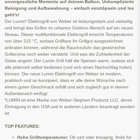
unvergessliche Momente auf deinem Balkon. Unkomplizierte
Reinigung und Aufbewahrung – einfach einstöpseln und los
geht's!
Der Lumin* Elektrogrill von Weber ist leistungsstark und vielseitig
und bringt das Grillen im urbanen Outdoor-Bereich auf ein neues
Niveau. Dieser multifunktionale Elektrogrill erreicht Temperaturen
von über 315 °C, sodass Grillfans ihr Grillgut ausgezeichnet
anbraten können, während die Rauchzufuhr das gewünschte
Grillaroma noch weiter verstärkt. Und was die Zufriedenheit der
Gäste angeht: Der Lumin Grill hält die Speisen warm, sodass sich
alle jederzeit selbst bedienen (und sich einen Nachschlag holen)
können. Der neue Lumin Elektrogrill von Weber ist modern,
praktisch und so konzipiert, dass er alle deine Wünsche nach
einem guten Geschmack erfüllt und sich zugleich gut in deinen
Außenbereich einfügt.
*LUMIN ist eine Marke von Weber-Stephen Products LLC, deren
Eintragung in den USA und in anderen Ländern beantragt worden
ist.
TOP FEATURES:
Hohe Grilltemperaturen:
Ob zart oder knusprig, finde für