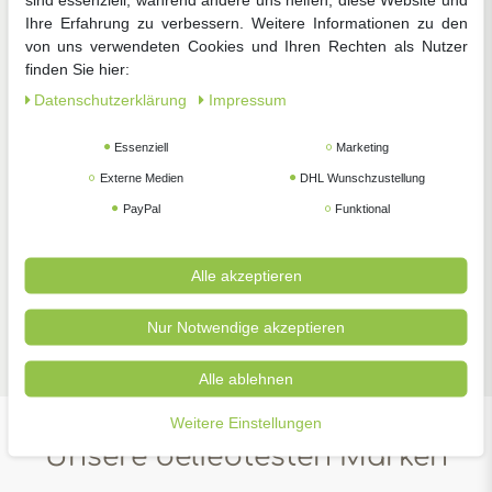
Ihre Erfahrung zu verbessern. Weitere Informationen zu den
von uns verwendeten Cookies und Ihren Rechten als Nutzer
finden Sie hier:
Daten­schutz­erklärung
Impressum
Zimmerpflanzen
Pflanzenschutz
Gartengeräte
Essenziell
Marketing
Externe Medien
DHL Wunschzustellung
PayPal
Funktional
Alle akzeptieren
Zubehör
Nur Notwendige akzeptieren
Alle ablehnen
Weitere Einstellungen
Unsere beliebtesten Marken