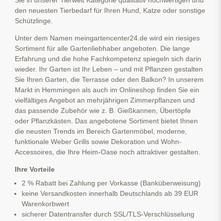
Sie in unserer Tierwelt Kategorie qualitativ hochwertigen und
den neuesten Tierbedarf für Ihren Hund, Katze oder sonstige
Schützlinge.
Unter dem Namen meingartencenter24.de wird ein riesiges
Sortiment für alle Gartenliebhaber angeboten. Die lange
Erfahrung und die hohe Fachkompetenz spiegeln sich darin
wieder. Ihr Garten ist Ihr Leben – und mit Pflanzen gestalten
Sie Ihren Garten, die Terrasse oder den Balkon? In unserem
Markt in Hemmingen als auch im Onlineshop finden Sie ein
vielfältiges Angebot an mehrjährigen Zimmerpflanzen und
das passende Zubehör wie z. B. Gießkannen, Übertöpfe
oder Pflanzkästen. Das angebotene Sortiment bietet Ihnen
die neusten Trends im Bereich Gartenmöbel, moderne,
funktionale Weber Grills sowie Dekoration und Wohn-
Accessoires, die Ihre Heim-Oase noch attraktiver gestalten.
Ihre Vorteile
2 % Rabatt bei Zahlung per Vorkasse (Banküberweisung)
keine Versandkosten innerhalb Deutschlands ab 39 EUR
Warenkorbwert
sicherer Datentransfer durch SSL/TLS-Verschlüsselung