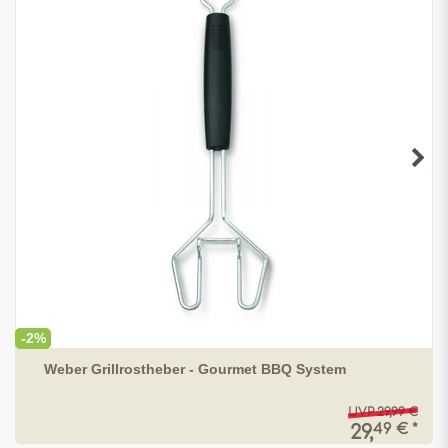
-2%
Weber Grillrostheber - Gourmet BBQ System
UVP 29,99 €
49 € *
29,