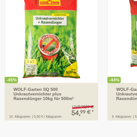
-45%
-44%
WOLF-Garten SQ 500
WOLF-Gar
Unkrautvernichter plus
Unkrautve
Rasendünger 10kg für 500m²
Rasendün
UVP 99,99 €
99 € *
54,
10
Kilogramm
| 5,50 € / Kilogramm
9
Kilogramm
| 5