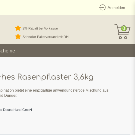
Anmelden
0
2% Rabatt bei Vorkasse
Schneller Paketversand mit DHL
scheine
hes Rasenpflaster 3,6kg
bination bietet eine einzigartige anwendungsfertige Mischung aus
d Dünger.
re Deutschland GmbH