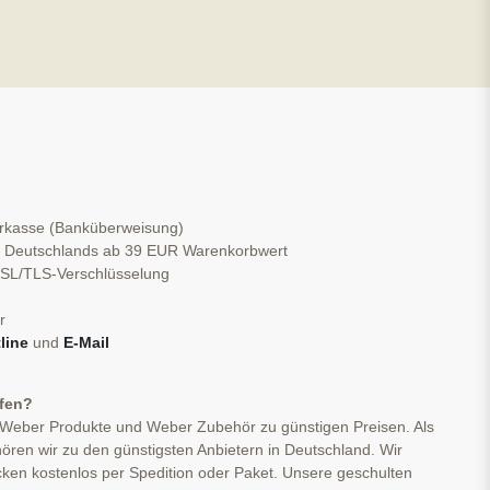
orkasse (Banküberweisung)
b Deutschlands ab 39 EUR Warenkorbwert
 SSL/TLS-Verschlüsselung
r
line
und
E-Mail
ufen?
 Weber Produkte und Weber Zubehör zu günstigen Preisen. Als
ören wir zu den günstigsten Anbietern in Deutschland. Wir
cken kostenlos per Spedition oder Paket. Unsere geschulten