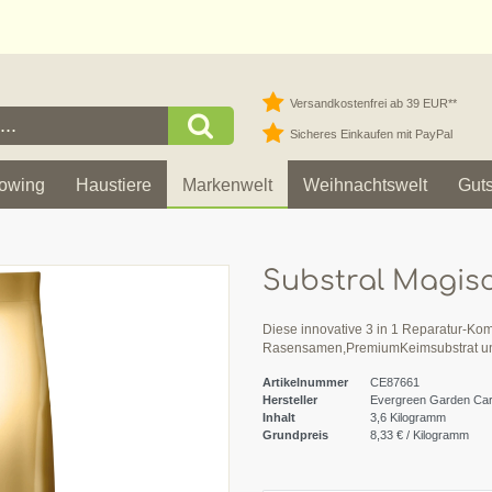
Versandkostenfrei ab 39 EUR**
Sicheres Einkaufen mit PayPal
owing
Haustiere
Markenwelt
Weihnachtswelt
Gut
Substral Magisc
Diese innovative 3 in 1 Reparatur-Kom
Rasensamen,PremiumKeimsubstrat un
Artikelnummer
CE87661
Hersteller
Evergreen Garden Ca
Inhalt
3,6
Kilogramm
Grundpreis
8,33 € / Kilogramm