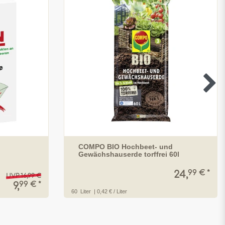
COMPO BIO Hochbeet- und
Gewächshauserde torffrei 60l
99 € *
24,
UVP 16,99 €
99 € *
9,
60
Liter
| 0,42 € / Liter