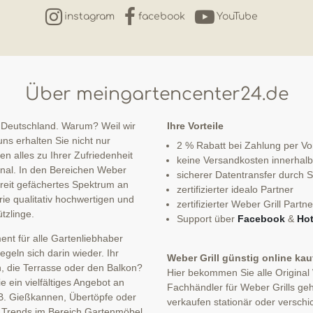
instagram
facebook
YouTube
Über meingartencenter24.de
 Deutschland. Warum? Weil wir
Ihre Vorteile
ns erhalten Sie nicht nur
2 % Rabatt bei Zahlung per V
n alles zu Ihrer Zufriedenheit
keine Versandkosten innerhal
sonal. In den Bereichen Weber
sicherer Datentransfer durch
 breit gefächertes Spektrum an
zertifizierter idealo Partner
ie qualitativ hochwertigen und
zertifizierter Weber Grill Partne
tzlinge.
Support über
Facebook
&
Hot
nt für alle Gartenliebhaber
eln sich darin wieder. Ihr
Weber Grill günstig online ka
n, die Terrasse oder den Balkon?
Hier bekommen Sie alle Original
 ein vielfältiges Angebot an
Fachhändler für Weber Grills geh
B. Gießkannen, Übertöpfe oder
verkaufen stationär oder verschi
n Trends im Bereich Gartenmöbel,