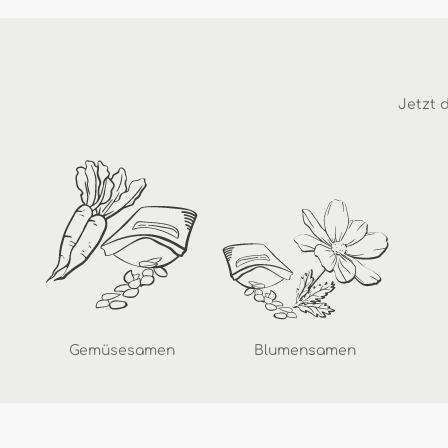
Jetzt d
Gemüsesamen
Blumensamen