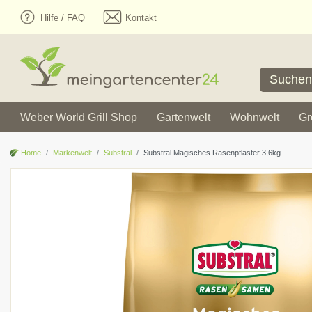
Hilfe / FAQ
Kontakt
Weber World Grill Shop
Gartenwelt
Wohnwelt
Gr
Home
Markenwelt
Substral
Substral Magisches Rasenpflaster 3,6kg