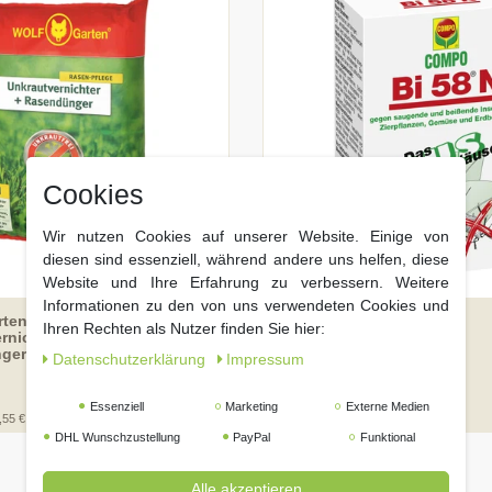
Cookies
Wir nutzen Cookies auf unserer Website. Einige von
diesen sind essenziell, während andere uns helfen, diese
Website und Ihre Erfahrung zu verbessern. Weitere
Informationen zu den von uns verwendeten Cookies und
ten SQ 450
COMPO Bi 58 N 30ml
Ihren Rechten als Nutzer finden Sie hier:
rnichter plus
ger 9kg für 450m²
Daten­schutz­erklärung
Impressum
UVP 89,99 €
99 € *
49,
Essenziell
Marketing
Externe Medien
,55 € / Kilogramm
30
Milliliter
| 333,00 € / Liter
DHL Wunschzustellung
PayPal
Funktional
Alle akzeptieren