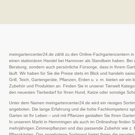
meingartencenter24.de zählt zu den Online-Fachgartencentern in
einen stationären Handel bei Hannover als Standbein haben. Bei u
Beratung, sondern auch persönliche Fürsorge, dass in Ihrem Garte
läuft. Wir haben für Sie die Preise stets im Blick und handeln sai
Grill, Teich, Gartengeräte, Pflanzen, Erden u. v. m. bieten wir ein
Zubehör und Produkten an. Finden Sie in unserer Tierwelt Kategor
den neuesten Tierbedarf für Ihren Hund, Katze oder sonstige Schü
Unter dem Namen meingartencenter24.de wird ein riesiges Sortime
angeboten. Die lange Erfahrung und die hohe Fachkompetenz spieg
Garten ist Ihr Leben – und mit Pflanzen gestalten Sie Ihren Garte
In unserem Markt in Hemmingen als auch im Onlineshop finden Sie
mehrjährigen Zimmerpflanzen und das passende Zubehör wie z. 
Pflanzkästen. Das angebotene Sortiment bietet Ihnen die neuste