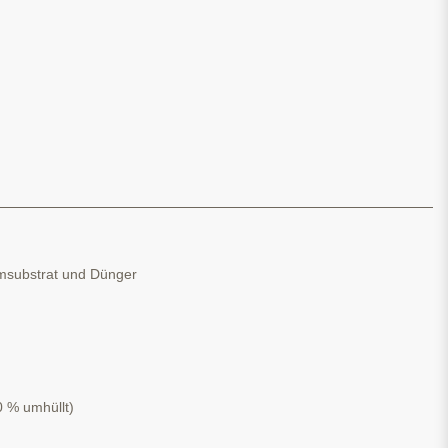
imsubstrat und Dünger
0 % umhüllt)