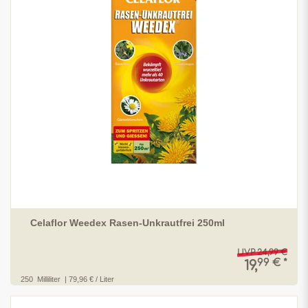
Celaflor Weedex Rasen-Unkrautfrei 250ml
UVP 24,99 €
99 € *
19,
250
Milliliter
| 79,96 € / Liter