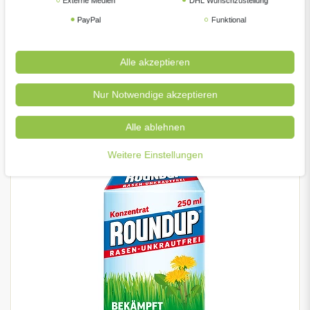
Externe Medien
DHL Wunschzustellung
PayPal
Funktional
Alle akzeptieren
Roundup Rasen-Unkrautfrei Konzentrat 100ml
Nur Notwendige akzeptieren
UVP 14,99 €
99 € *
13,
Alle ablehnen
100
Milliliter
| 139,90 € / Liter
Weitere Einstellungen