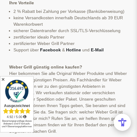
Ihre Vorteile
2 % Rabatt bei Zahlung per Vorkasse (Banküberweisung)
keine Versandkosten innerhalb Deutschlands ab 39 EUR
Warenkorbwert
sicherer Datentransfer durch SSL/TLS-Verschlüsselung
zertifizierter idealo Partner
zertifizierter Weber Grill Partner
Support über
Facebook
&
Hotline
und
E-Mail
Weber Grill günstig online kaufen?
Hier bekommen Sie alle Original Weber Produkte und Weber
✕
Zubehör zu günstigen Preisen. Als Fachhändler für Weber
Grills gehören wir zu den günstigsten Anbietern in
Deutschland. Wir verkaufen stationär oder verschicken
kostenlos per Spedition oder Paket. Unsere geschulten
Mitarbeiter können Ihnen Tipps geben, Sie beraten und sind
jederzeit für Sie da. Sie fragen sich: welcher Weber Grill ist
der richtige für mich? Rufen Sie an, wir helfen Ihnen gern
weiter. Gemeinsam finden wir für Ihren Bedarf den perfekten
Begleiter in Sachen Grill.