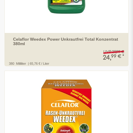
Celaflor Weedex Power Unkrautfrei Total Konzentrat
380ml
UVP 29,99 €
99 € *
24,
380
Milliliter
| 65,76 € / Liter