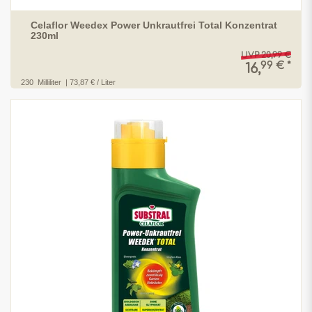
Celaflor Weedex Power Unkrautfrei Total Konzentrat
230ml
UVP 20,99 €
99 € *
16,
230
Milliliter
| 73,87 € / Liter