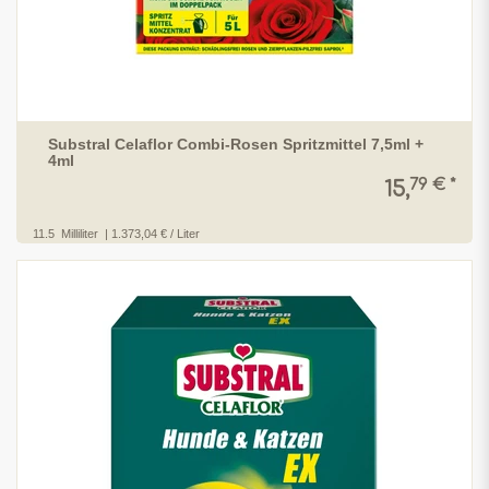
Substral Celaflor Combi-Rosen Spritzmittel 7,5ml +
4ml
79 € *
15,
11.5
Milliliter
| 1.373,04 € / Liter