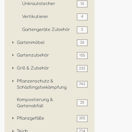
Unkrautstecher
10
Vertikutierer
4
Gartengeräte Zubehör
2
Gartenmöbel
26
Gartenzubehör
155
Grill & Zubehör
232
Pflanzenschutz &
743
Schädlingsbekämpfung
Kompostierung &
20
Gartenabfall
Pflanzgefäße
305
Teich
224