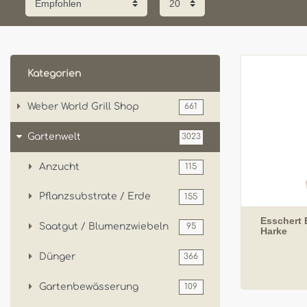
Kategorien
Weber World Grill Shop
661
Gartenwelt
3023
Anzucht
115
Pflanzsubstrate / Erde
155
Esschert 
Saatgut / Blumenzwiebeln
95
Harke
Dünger
366
Gartenbewässerung
109