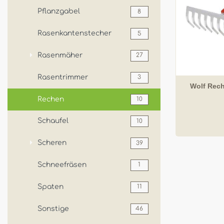
Pflanzgabel
8
Rasenkantenstecher
5
Rasenmäher
27
Rasentrimmer
3
Wolf Rec
Rechen
10
Schaufel
10
Scheren
39
Schneefräsen
1
Spaten
11
Sonstige
46