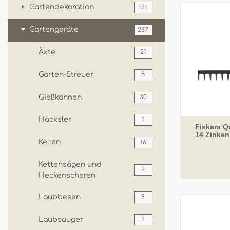
Gartendekoration
171
Gartengeräte
287
Äxte
21
Garten-Streuer
5
Gießkannen
30
Häcksler
1
Fiskars Q
14 Zinken
Kellen
16
Kettensägen und
2
Heckenscheren
Laubbesen
9
Laubsauger
1