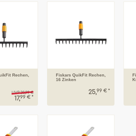
uikFit Rechen,
Fiskars QuikFit Rechen,
F
16 Zinken
K
99 € *
25,
UVP 20,99 €
99 € *
17,