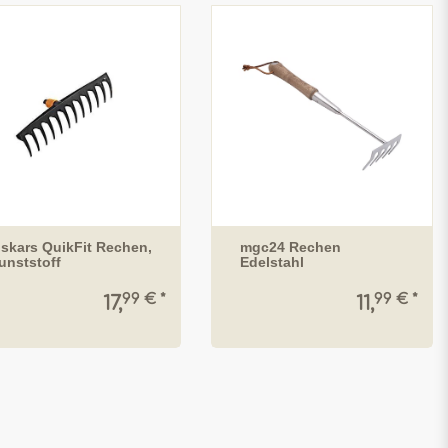
iskars QuikFit Rechen,
mgc24 Rechen
unststoff
Edelstahl
99 € *
99 € *
17,
11,