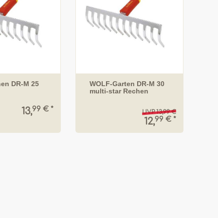
hen DR-M 25
WOLF-Garten DR-M 30
multi-star Rechen
99 € *
13,
UVP 13,99 €
99 € *
12,