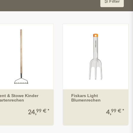
Filter
ent & Stowe Kinder
Fiskars Light
artenrechen
Blumenrechen
99 € *
99 € *
24,
4,