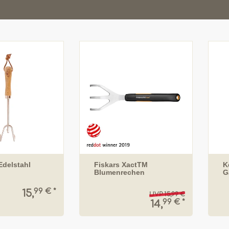
Edelstahl
Fiskars XactTM
K
Blumenrechen
G
99 € *
15,
UVP 15,99 €
99 € *
14,