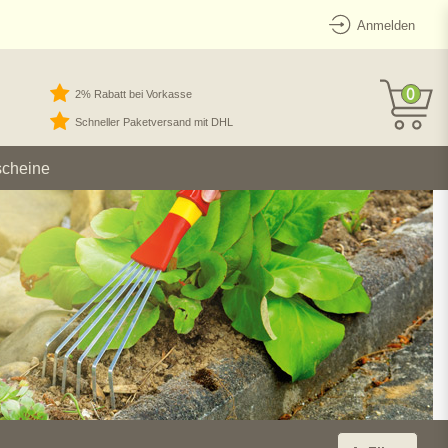
Anmelden
0
2% Rabatt bei Vorkasse
Schneller Paketversand mit DHL
scheine