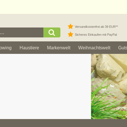
Versandkostenfrei ab 39 EUR**
Sicheres Einkaufen mit PayPal
owing
Haustiere
Markenwelt
Weihnachtswelt
Gut