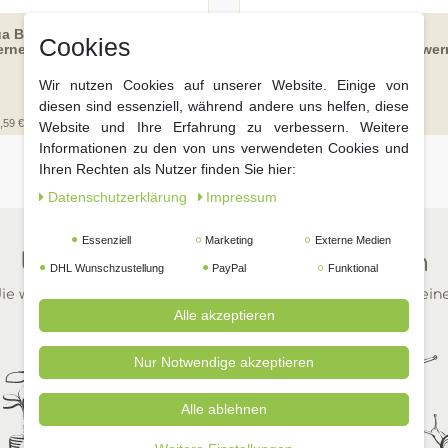
a Balance -
ARKA Xtreme -
Cookies
ferner/Langzeitpflege
Wasseraufbereiter/Schwer
erner 236ml
Wir nutzen Cookies auf unserer Website. Einige von
94 € *
11,
diesen sind essenziell, während andere uns helfen, diese
,59 € / Liter
236
Milliliter
| 38,09 € / Liter
Website und Ihre Erfahrung zu verbessern. Weitere
Informationen zu den von uns verwendeten Cookies und
Ihren Rechten als Nutzer finden Sie hier:
Daten­schutz­erklärung
Impressum
Essenziell
Marketing
Externe Medien
Unsere beliebtesten Kategorien
DHL Wunschzustellung
PayPal
Funktional
ie wichtigsten Dinge für Ihren Garten in wenigen Klicks auf ein
Alle akzeptieren
Nur Notwendige akzeptieren
Alle ablehnen