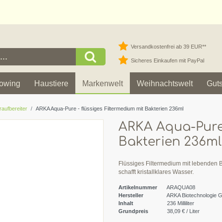
Versandkostenfrei ab 39 EUR**
Sicheres Einkaufen mit PayPal
owing
Haustiere
Markenwelt
Weihnachtswelt
Gut
aufbereiter
ARKA Aqua-Pure - flüssiges Filtermedium mit Bakterien 236ml
ARKA Aqua-Pure 
Bakterien 236ml
Flüssiges Filtermedium mit lebenden Bak
schafft kristallklares Wasser.
Artikelnummer
ARAQUA08
Hersteller
ARKA Biotechnologie
Inhalt
236
Milliliter
Grundpreis
38,09 € / Liter