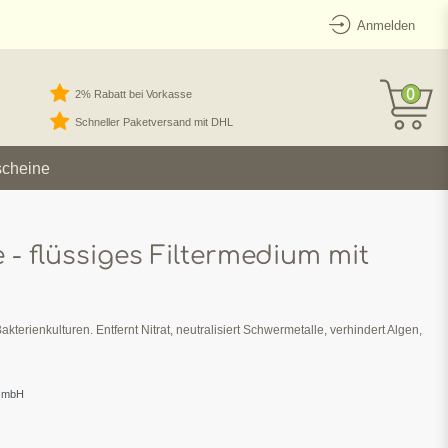
Anmelden
0
2% Rabatt bei Vorkasse
Schneller Paketversand mit DHL
scheine
- flüssiges Filtermedium mit
terienkulturen. Entfernt Nitrat, neutralisiert Schwermetalle, verhindert Algen,
 GmbH