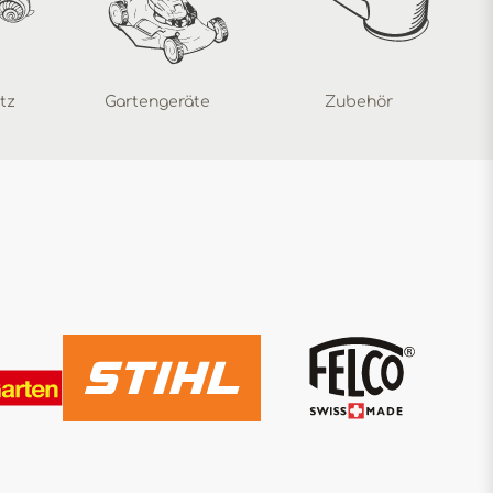
tz
Gartengeräte
Zubehör