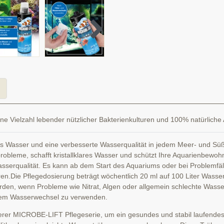
eine Vielzahl lebender nützlicher Bakterienkulturen und 100% natürliche
es Wasser und eine verbesserte Wasserqualität in jedem Meer- und Süßw
nprobleme, schafft kristallklares Wasser und schützt Ihre Aquarienbewo
sserqualität. Es kann ab dem Start des Aquariums oder bei Problemfäl
en.Die Pflegedosierung beträgt wöchentlich 20 ml auf 100 Liter Wasser.
den, wenn Probleme wie Nitrat, Algen oder allgemein schlechte Wasserq
nem Wasserwechsel zu verwenden.
er MICROBE-LIFT Pflegeserie, um ein gesundes und stabil laufendes