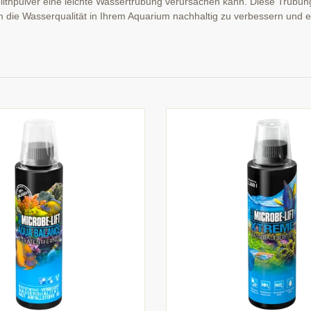
ithpulver eine leichte Wassertrübung verursachen kann. Diese Trübung
 um die Wasserqualität in Ihrem Aquarium nachhaltig zu verbessern und