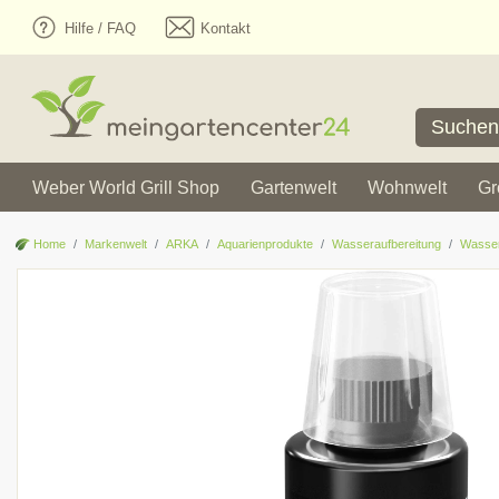
Hilfe / FAQ
Kontakt
Weber World Grill Shop
Gartenwelt
Wohnwelt
Gr
Home
Markenwelt
ARKA
Aquarienprodukte
Wasseraufbereitung
Wasser