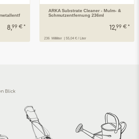
ARKA Substrate Cleaner - Mulm- &
metallentf
Schmutzentfernung 236ml
99 € *
99 € *
8,
12,
236
Milliliter
| 55,04 € / Liter
en Blick