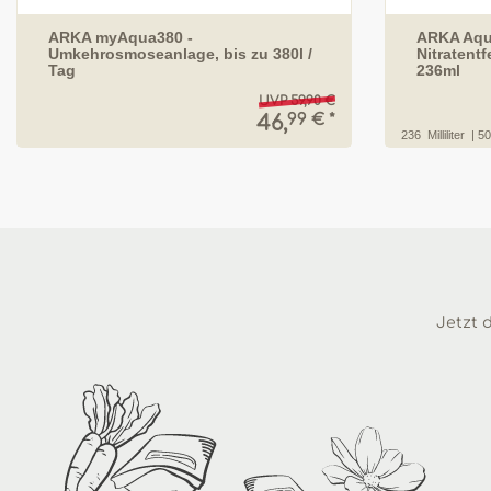
ARKA myAqua380 -
ARKA Aqu
Umkehrosmoseanlage, bis zu 380l /
Nitratent
Tag
236ml
UVP 59,90 €
99 € *
46,
236
Milliliter
| 50
Jetzt d