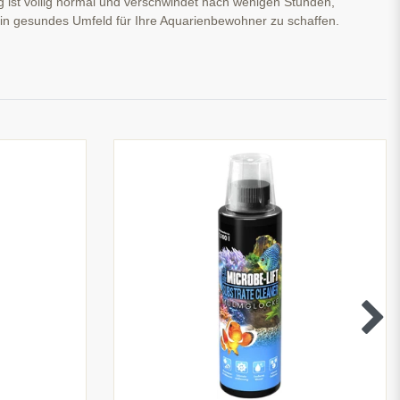
 ist völlig normal und verschwindet nach wenigen Stunden,
 ein gesundes Umfeld für Ihre Aquarienbewohner zu schaffen.