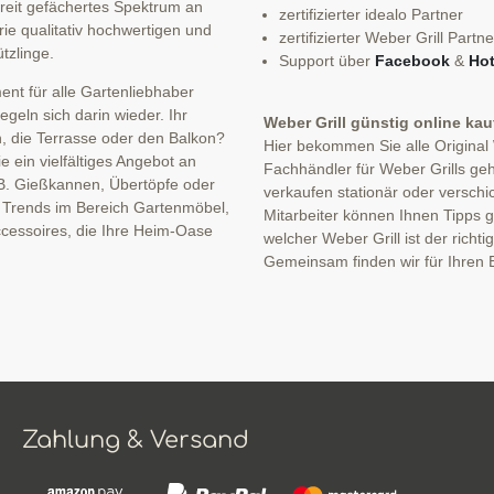
 breit gefächertes Spektrum an
zertifizierter idealo Partner
ie qualitativ hochwertigen und
zertifizierter Weber Grill Partne
tzlinge.
Support über
Facebook
&
Hot
nt für alle Gartenliebhaber
eln sich darin wieder. Ihr
Weber Grill günstig online ka
n, die Terrasse oder den Balkon?
Hier bekommen Sie alle Original
 ein vielfältiges Angebot an
Fachhändler für Weber Grills geh
B. Gießkannen, Übertöpfe oder
verkaufen stationär oder verschi
n Trends im Bereich Gartenmöbel,
Mitarbeiter können Ihnen Tipps ge
cessoires, die Ihre Heim-Oase
welcher Weber Grill ist der richti
Gemeinsam finden wir für Ihren B
Zahlung & Versand