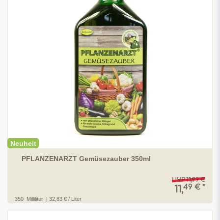
Neuheit
PFLANZENARZT Gemüsezauber 350ml
UVP 11,99 €
49 € *
11,
350
Milliliter
| 32,83 € / Liter