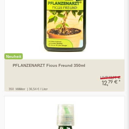
Neuheit
PFLANZENARZT Ficus Freund 350ml
UVP 13,99 €
79 € *
12,
350
Milliliter
| 36,54 € / Liter