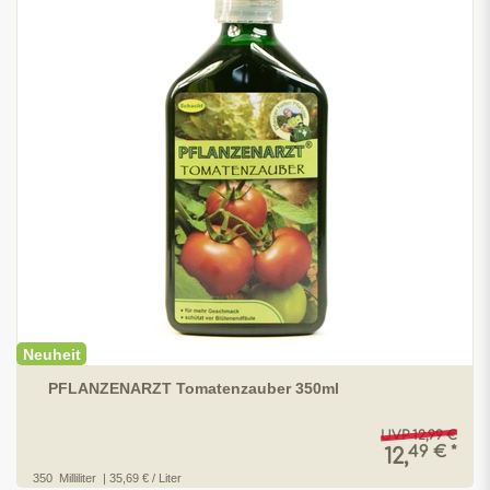
Neuheit
PFLANZENARZT Tomatenzauber 350ml
UVP 12,99 €
49 € *
12,
350
Milliliter
| 35,69 € / Liter