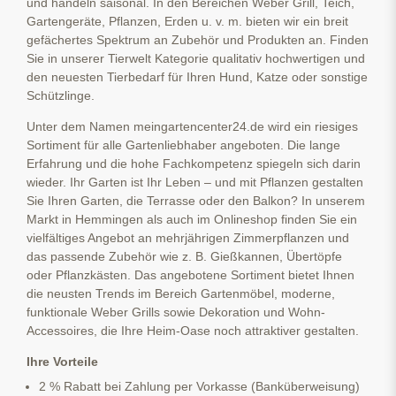
und handeln saisonal. In den Bereichen Weber Grill, Teich,
Gartengeräte, Pflanzen, Erden u. v. m. bieten wir ein breit
gefächertes Spektrum an Zubehör und Produkten an. Finden
Sie in unserer Tierwelt Kategorie qualitativ hochwertigen und
den neuesten Tierbedarf für Ihren Hund, Katze oder sonstige
Schützlinge.
Unter dem Namen meingartencenter24.de wird ein riesiges
Sortiment für alle Gartenliebhaber angeboten. Die lange
Erfahrung und die hohe Fachkompetenz spiegeln sich darin
wieder. Ihr Garten ist Ihr Leben – und mit Pflanzen gestalten
Sie Ihren Garten, die Terrasse oder den Balkon? In unserem
Markt in Hemmingen als auch im Onlineshop finden Sie ein
vielfältiges Angebot an mehrjährigen Zimmerpflanzen und
das passende Zubehör wie z. B. Gießkannen, Übertöpfe
oder Pflanzkästen. Das angebotene Sortiment bietet Ihnen
die neusten Trends im Bereich Gartenmöbel, moderne,
funktionale Weber Grills sowie Dekoration und Wohn-
Accessoires, die Ihre Heim-Oase noch attraktiver gestalten.
Ihre Vorteile
2 % Rabatt bei Zahlung per Vorkasse (Banküberweisung)