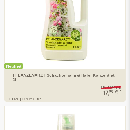
Neuheit
PFLANZENARZT Schachtelhalm & Hafer Konzentrat
1l
UVP 19,49 €
99 € *
17,
1
Liter
| 17,99 € / Liter