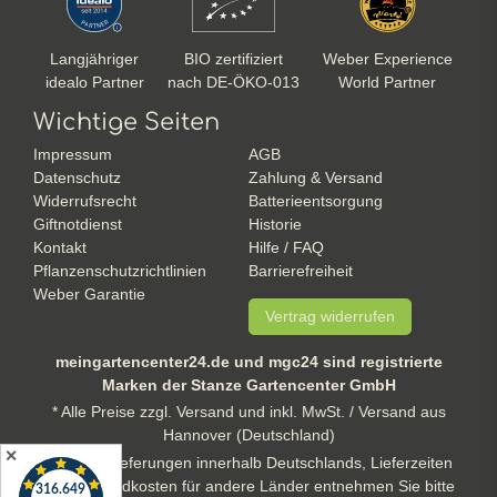
Langjähriger
BIO zertifiziert
Weber Experience
idealo Partner
nach DE-ÖKO-013
World Partner
Wichtige Seiten
Impressum
AGB
Datenschutz
Zahlung & Versand
Widerrufsrecht
Batterieentsorgung
Giftnotdienst
Historie
Kontakt
Hilfe / FAQ
Pflanzenschutzrichtlinien
Barrierefreiheit
Weber Garantie
Vertrag widerrufen
meingartencenter24.de und mgc24 sind registrierte
Marken der Stanze Gartencenter GmbH
* Alle Preise zzgl. Versand und inkl. MwSt. / Versand aus
Hannover (Deutschland)
✕
** gilt für Lieferungen innerhalb Deutschlands, Lieferzeiten
und Versandkosten für andere Länder entnehmen Sie bitte