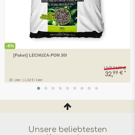
-6%
[Paket] LECHUZA-PON 30l
UVP 34,99 €
99 € *
32,
30
Liter
| 1,10 € / Liter
Unsere beliebtesten