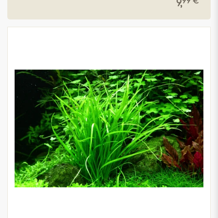
99 € *
9,