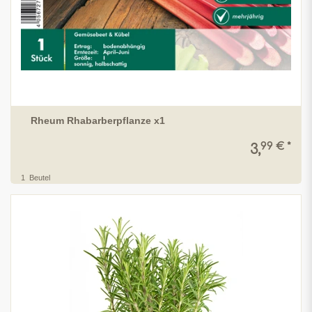
Rheum Rhabarberpflanze x1
99 € *
3,
1
Beutel