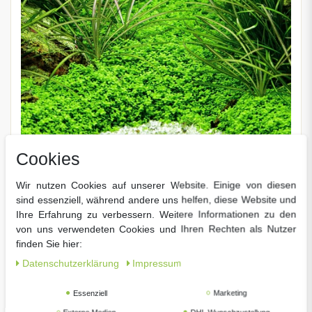
Cookies
Wir nutzen Cookies auf unserer Website. Einige von diesen
sind essenziell, während andere uns helfen, diese Website und
Micranthemum callitrichoides 'Cuba', Tropica 1-2
Ihre Erfahrung zu verbessern. Weitere Informationen zu den
Grow, in Vitro Wasserpflanze
von uns verwendeten Cookies und Ihren Rechten als Nutzer
99 € *
6,
finden Sie hier:
Daten­schutz­erklärung
Impressum
Essenziell
Marketing