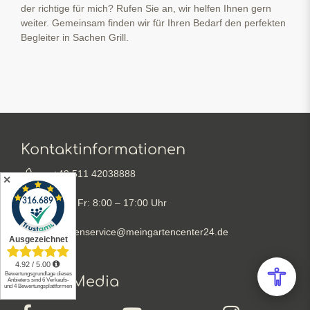
der richtige für mich? Rufen Sie an, wir helfen Ihnen gern
weiter. Gemeinsam finden wir für Ihren Bedarf den perfekten
Begleiter in Sachen Grill.
Kontaktinformationen
+49 511 42038888
✕
Mo – Fr: 8:00 – 17:00 Uhr
kundenservice@meingartencenter24.de
Social Media