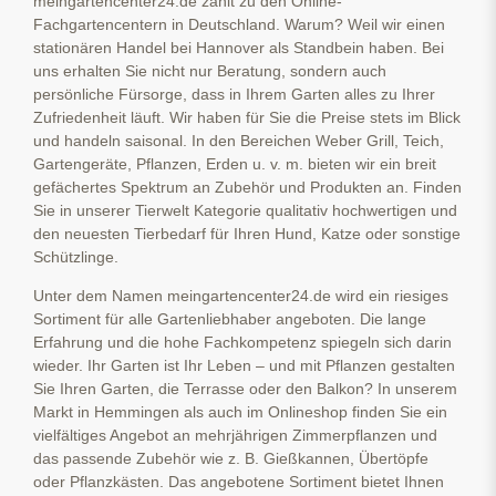
meingartencenter24.de zählt zu den Online-
Fachgartencentern in Deutschland. Warum? Weil wir einen
stationären Handel bei Hannover als Standbein haben. Bei
uns erhalten Sie nicht nur Beratung, sondern auch
persönliche Fürsorge, dass in Ihrem Garten alles zu Ihrer
Zufriedenheit läuft. Wir haben für Sie die Preise stets im Blick
und handeln saisonal. In den Bereichen Weber Grill, Teich,
Gartengeräte, Pflanzen, Erden u. v. m. bieten wir ein breit
gefächertes Spektrum an Zubehör und Produkten an. Finden
Sie in unserer Tierwelt Kategorie qualitativ hochwertigen und
den neuesten Tierbedarf für Ihren Hund, Katze oder sonstige
Schützlinge.
Unter dem Namen meingartencenter24.de wird ein riesiges
Sortiment für alle Gartenliebhaber angeboten. Die lange
Erfahrung und die hohe Fachkompetenz spiegeln sich darin
wieder. Ihr Garten ist Ihr Leben – und mit Pflanzen gestalten
Sie Ihren Garten, die Terrasse oder den Balkon? In unserem
Markt in Hemmingen als auch im Onlineshop finden Sie ein
vielfältiges Angebot an mehrjährigen Zimmerpflanzen und
das passende Zubehör wie z. B. Gießkannen, Übertöpfe
oder Pflanzkästen. Das angebotene Sortiment bietet Ihnen