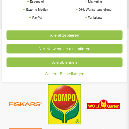
Essenziell
Marketing
Externe Medien
DHL Wunschzustellung
Zubehör
PayPal
Funktional
Alle akzeptieren
Unsere beliebtesten Marken
Nur Notwendige akzeptieren
Alle ablehnen
Weitere Einstellungen