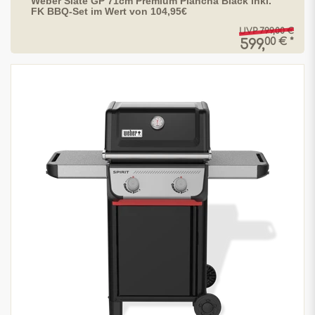
Weber Slate GP 71cm Premium Plancha Black inkl.
FK BBQ-Set im Wert von 104,95€
UVP 799,00 €
00 € *
599,