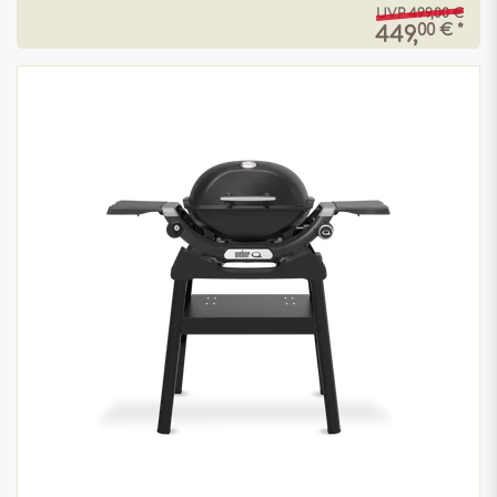
UVP 499,00 €
00 € *
449,