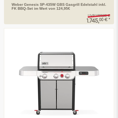
Weber Genesis SP-435W GBS Gasgrill Edelstahl inkl.
FK BBQ-Set im Wert von 124,95€
UVP 1.999,00 €
00 € *
1.745,