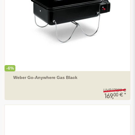
-6%
Weber Go-Anywhere Gas Black
UVP 179,99 €
00 € *
169,