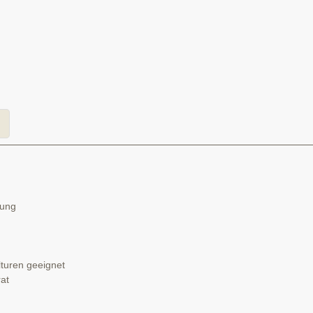
kung
lturen geeignet
rat