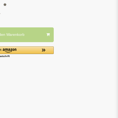
*
R
 den Warenkorb