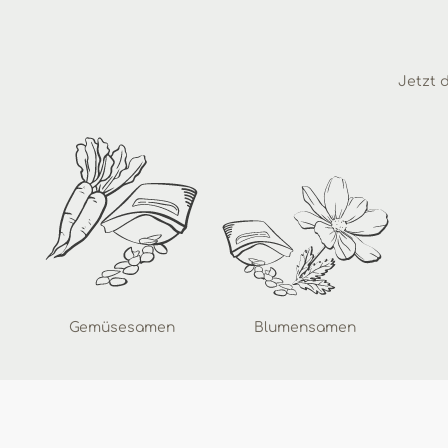
Jetzt d
Gemüsesamen
Blumensamen