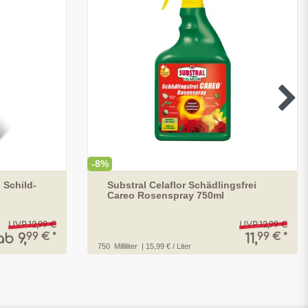
-8%
 Schild-
Substral Celaflor Schädlingsfrei
Careo Rosenspray 750ml
UVP 12,99 €
UVP 12,99 €
99 € *
99 € *
ab 9,
11,
750
Milliliter
| 15,99 € / Liter