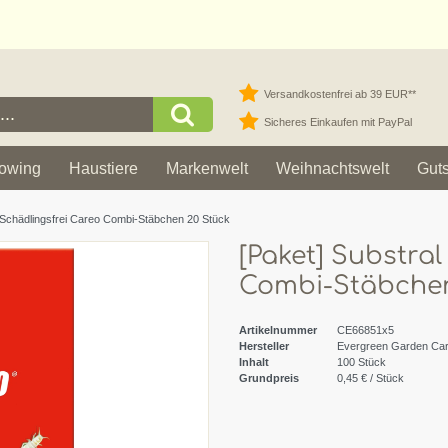
Versandkostenfrei ab 39 EUR**
Sicheres Einkaufen mit PayPal
owing
Haustiere
Markenwelt
Weihnachtswelt
Gut
r Schädlingsfrei Careo Combi-Stäbchen 20 Stück
[Paket] Substral
Combi-Stäbchen
Artikelnummer
CE66851x5
Hersteller
Evergreen Garden Ca
Inhalt
100
Stück
Grundpreis
0,45 € / Stück