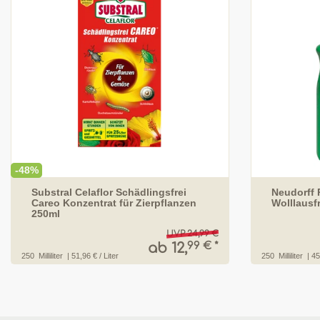
-48%
Substral Celaflor Schädlingsfrei
Neudorff 
Careo Konzentrat für Zierpflanzen
Wolllausf
250ml
UVP 24,99 €
99 € *
ab 12,
250
Milliliter
| 51,96 € / Liter
250
Milliliter
| 45