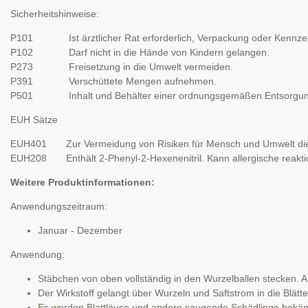
Sicherheitshinweise:
P101 Ist ärztlicher Rat erforderlich, Verpackung oder Kennzeich
P102 Darf nicht in die Hände von Kindern gelangen.
P273 Freisetzung in die Umwelt vermeiden.
P391 Verschüttete Mengen aufnehmen.
P501 Inhalt und Behälter einer ordnungsgemäßen Entsorgung
EUH Sätze
EUH401 Zur Vermeidung von Risiken für Mensch und Umwelt die 
EUH208 Enthält 2-Phenyl-2-Hexenenitril. Kann allergische reakti
Weitere Produktinformationen:
Anwendungszeitraum:
Januar - Dezember
Anwendung:
Stäbchen von oben vollständig in den Wurzelballen stecken. 
Der Wirkstoff gelangt über Wurzeln und Saftstrom in die Blätte
Es werden Blattläuse und andere saugende Schädlinge bekäm