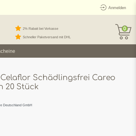
Anmelden
0
2% Rabatt bei Vorkasse
Schneller Paketversand mit DHL
scheine
 Celaflor Schädlingsfrei Careo
 20 Stück
re Deutschland GmbH