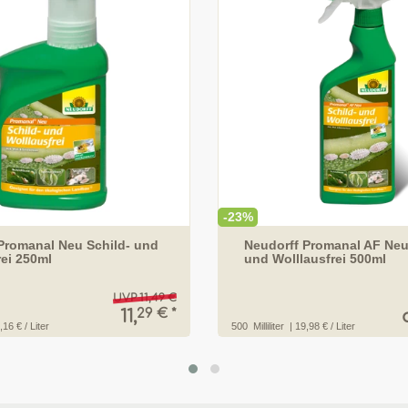
-23%
Promanal Neu Schild- und
Neudorff Promanal AF Neu
rei 250ml
und Wolllausfrei 500ml
UVP 11,49 €
29 € *
11,
,16 € / Liter
500
Milliliter
| 19,98 € / Liter