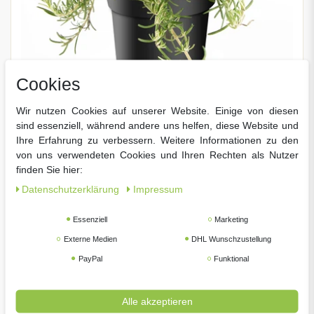
Cookies
Wir nutzen Cookies auf unserer Website. Einige von diesen
sind essenziell, während andere uns helfen, diese Website und
Ihre Erfahrung zu verbessern. Weitere Informationen zu den
Rosmarinus prostratus, im 14cm Topf, Rosmarin
hängend, Höhe ca. 20cm
von uns verwendeten Cookies und Ihren Rechten als Nutzer
99 € *
5,
finden Sie hier:
Daten­schutz­erklärung
Impressum
Essenziell
Marketing
Externe Medien
DHL Wunschzustellung
PayPal
Funktional
Alle akzeptieren